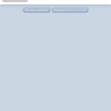
Version complète
Français (France) LS v4