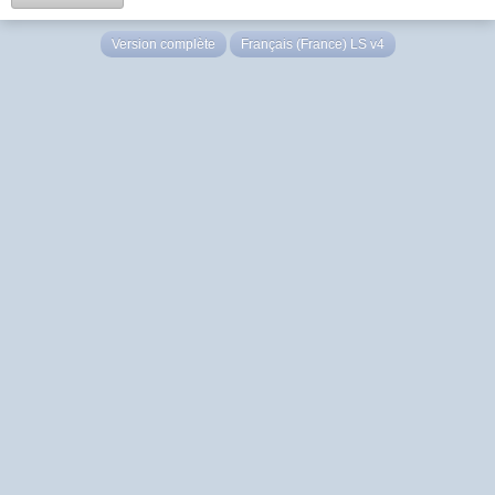
Version complète
Français (France) LS v4