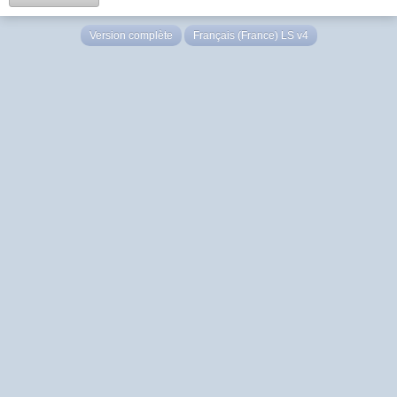
Version complète
Français (France) LS v4