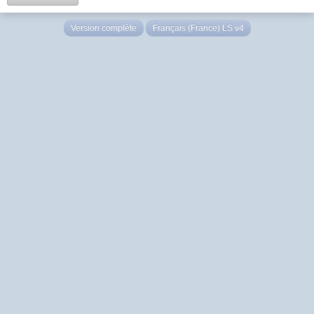
Version complète
Français (France) LS v4