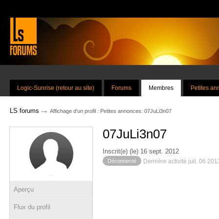
Logic-Sunrise (retour au site)
Forums
Membres
Petites a
→
LS forums
Affichage d'un profil : Petites annonces: 07JuLi3n07
07JuLi3n07
Inscrit(e) (le) 16 sept. 2012
Déconnecté
Dernière activité juil. 06 20
Aperçu
Flux du profil