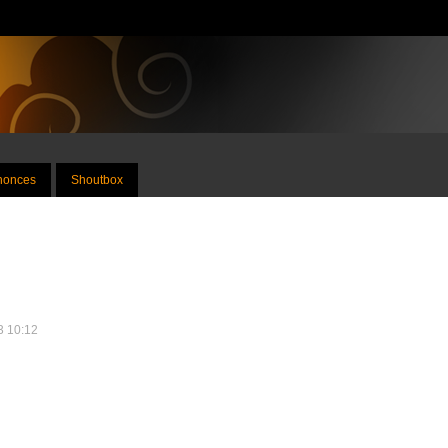
nnonces
Shoutbox
13 10:12