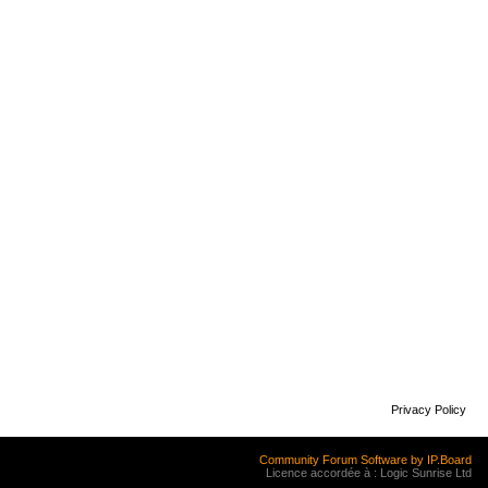
Privacy Policy
Community Forum Software by IP.Board
Licence accordée à : Logic Sunrise Ltd