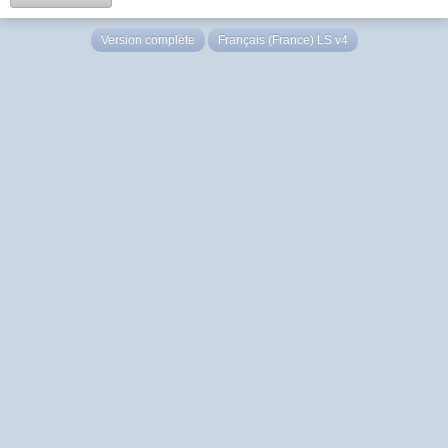
Version complète
Français (France) LS v4