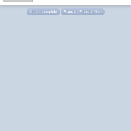
Version complète
Français (France) LS v4