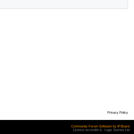
Privacy Policy
Community Forum Software by IP.Board
Licence accordée à : Logic Sunrise Ltd