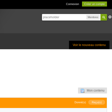
Connexion
Créer un compte
Membres
Voir le nouveau contenu
Mon contenu
Donné(s)
Reçu(s)