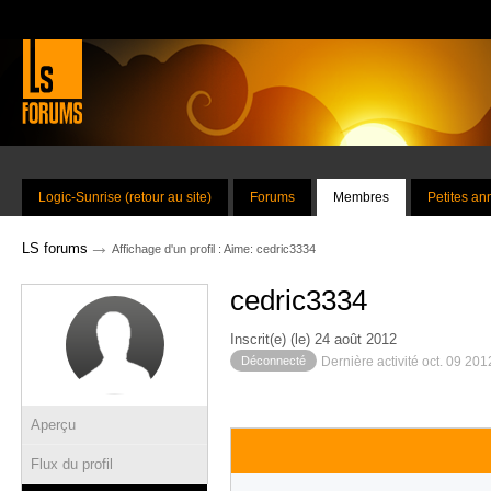
Logic-Sunrise (retour au site)
Forums
Membres
Petites a
→
LS forums
Affichage d'un profil : Aime: cedric3334
cedric3334
Inscrit(e) (le) 24 août 2012
Déconnecté
Dernière activité oct. 09 20
Aperçu
Flux du profil