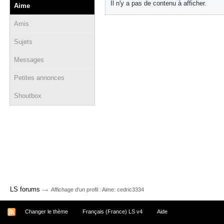
Il n'y a pas de contenu à afficher.
Aime
Amis
Sujets
Messages
Petites annonces
Shoutbox
→
LS forums
Affichage d'un profil : Aime: cedric3334
Changer le thème
Français (France) LS v4
Aide