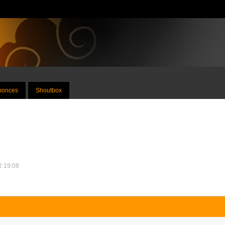
nnonces
Shoutbox
12 19:08