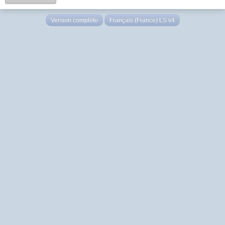
Version complète
Français (France) LS v4