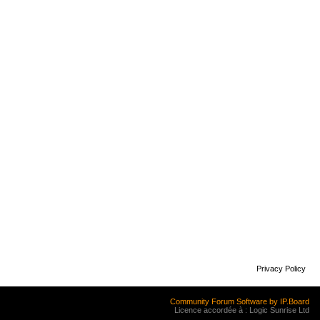
Privacy Policy
Community Forum Software by IP.Board
Licence accordée à : Logic Sunrise Ltd