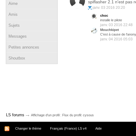
spiflasher 2.1 n'est pas 
Aime
janv. 03 2016 20:20
Amis
choc
installe le pilote
janv. 03 2016 22:48
Sujets
Mouchkipet
C'est à cause de l'anony
Messages
janv. 04 2016 05:03
Petites annonces
Shoutbox
→
LS forums
Affichage d'un profil : Flux du profil: cysous
Changer le thème
Français (France) LS v4
Aide