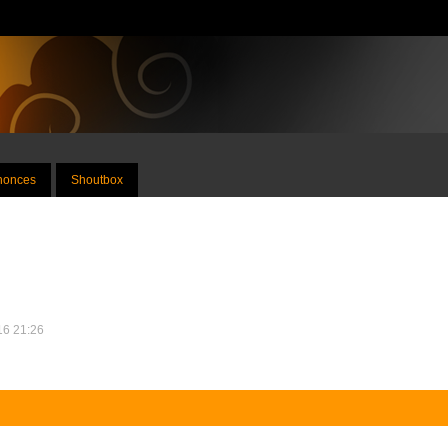
nnonces
Shoutbox
016 21:26