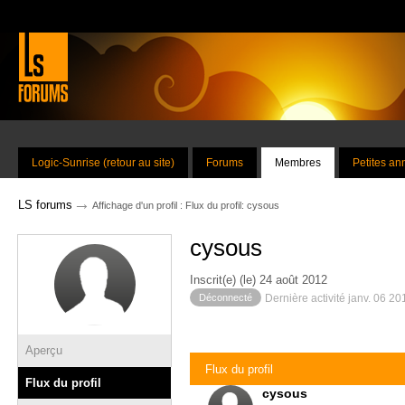
Logic-Sunrise (retour au site)
Forums
Membres
Petites a
→
LS forums
Affichage d'un profil : Flux du profil: cysous
cysous
Inscrit(e) (le) 24 août 2012
Déconnecté
Dernière activité janv. 06 2
Aperçu
Flux du profil
Flux du profil
cysous