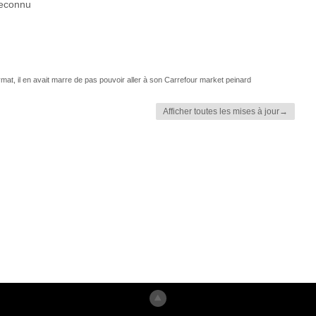
reconnu
mat, il en avait marre de pas pouvoir aller à son Carrefour market peinard
Afficher toutes les mises à jour→