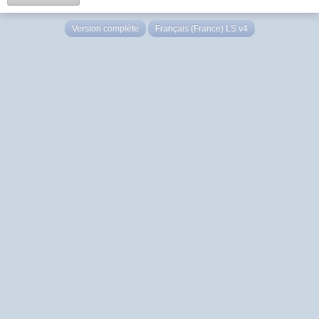
Version complète
Français (France) LS v4