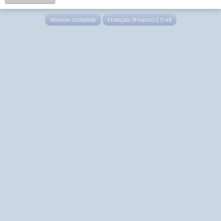
Version complète
Français (France) LS v4