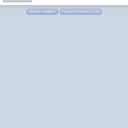
Version complète
Français (France) LS v4