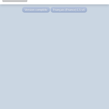
Version complète
Français (France) LS v4