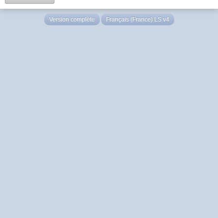
Version complète
Français (France) LS v4