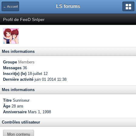
LS forums
← Accueil
Profil de FeeD SnIper
Mes informations
Groupe
Members
Messages
36
Inscrit(e) (le)
18-juillet 12
Dernière activité
juin 01 2014 11:38
Mes informations
Titre
Sunriseur
Âge
28 ans
Anniversaire
Mars 1, 1998
Contrôles utilisateur
Mon contenu