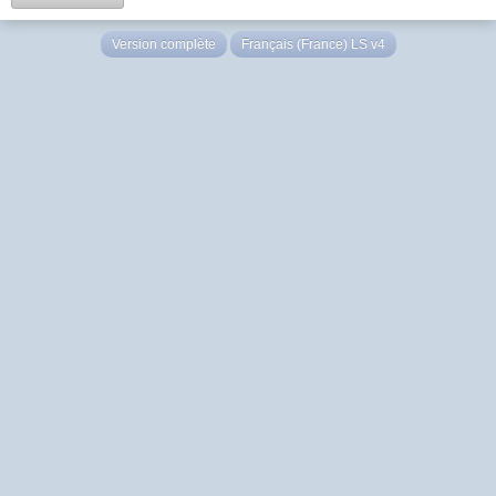
Version complète
Français (France) LS v4