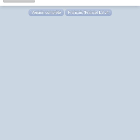
Version complète
Français (France) LS v4