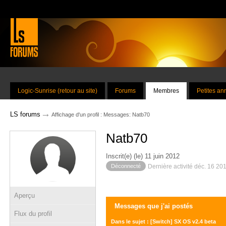
Logic-Sunrise (retour au site)
Forums
Membres
Petites a
→
LS forums
Affichage d'un profil : Messages: Natb70
Natb70
Inscrit(e) (le) 11 juin 2012
Déconnecté
Dernière activité déc. 16 20
Aperçu
Messages que j'ai postés
Flux du profil
Dans le sujet : [Switch] SX OS v2.4 beta