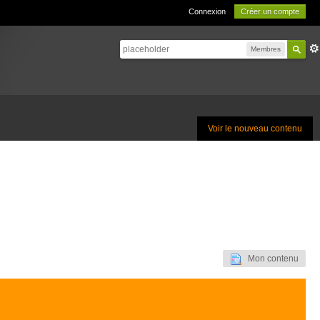
Connexion
Créer un compte
Membres
Voir le nouveau contenu
Mon contenu