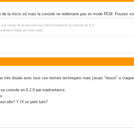
ine de la micro sd mais la console ne redémarre pas en mode RCM. Pouvez vo
os à la racine de la microsd pour faire fonctionner la console en 6.2.
justement l’objet de cette news.
s très douée avec tous ces termes techniques mais j'avais "réussi" a craquer l
 sa console en 6.2.0 par inadvertance.
ux.
est elle? Y t'il un petit tuto?