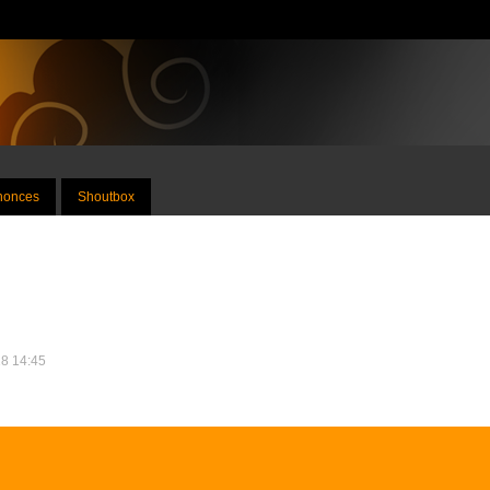
nnonces
Shoutbox
18 14:45