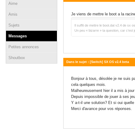
Aime
16 décembre 2018 - 14:42
Je viens de mettre le boot a la rac
Amis
Sujets
Il suffit de mettre le boot.dat v2.4 de sx 
Un peu « bizarre » ta question, car c’est 
Messages
Petites annonces
Shoutbox
Dans le sujet : [Switch] SX OS v2.4 beta
16 décembre 2018 - 09:27
Bonjour à tous, désolée je ne suis pa
cela quelques mois.
Malheureusement hier il a mis à jour
Depuis impossible de jouer à ses je
Y a-t-il une solution? Et si oui quelle 
Merci d'avance pour vos réponses.