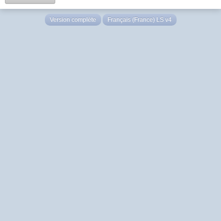
Version complète
Français (France) LS v4