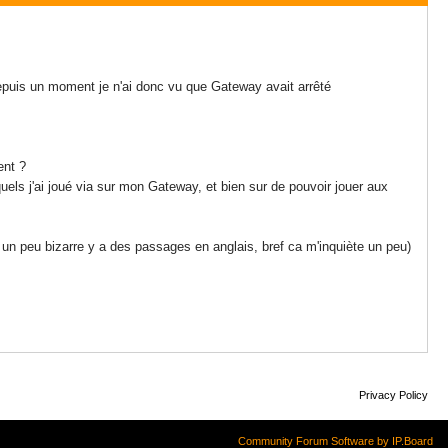
epuis un moment je n'ai donc vu que Gateway avait arrêté
ent ?
els j'ai joué via sur mon Gateway, et bien sur de pouvoir jouer aux
et un peu bizarre y a des passages en anglais, bref ca m'inquiète un peu)
Privacy Policy
Community Forum Software by IP.Board