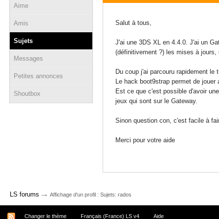
Aime
18 novembre 2017 - 18:52
Salut à tous,
Amis
Sujets
J'ai une 3DS XL en 4.4.0. J'ai un G
(définitivement ?) les mises à jours, 
Messages
Du coup j'ai parcouru rapidement le tu
Petites annonces
Le hack boot9strap permet de jouer a
Est ce que c'est possible d'avoir un
Shoutbox
jeux qui sont sur le Gateway.
Sinon question con, c'est facile à fa
Merci pour votre aide
→
LS forums
Affichage d'un profil : Sujets: rados
Changer le thème
Français (France) LS v4
Aide