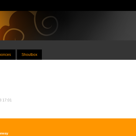
nnonces
Shoutbox
18 17:01
teway