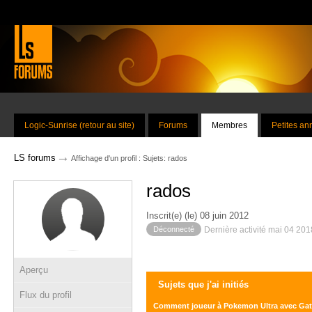
Logic-Sunrise (retour au site)
Forums
Membres
Petites a
→
LS forums
Affichage d'un profil : Sujets: rados
rados
Inscrit(e) (le) 08 juin 2012
Déconnecté
Dernière activité mai 04 20
Aperçu
Sujets que j'ai initiés
Flux du profil
Comment joueur à Pokemon Ultra avec Ga