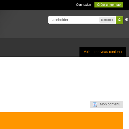
Connexion
Créer un compte
Membres
Voir le nouveau contenu
Mon contenu