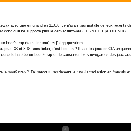
ateway avec une émunand en 11.0.0. Je n'avais pas installé de jeux récents d
et donc qu'il ne supporte plus le dernier firmware (11.5 ou 11.6 je sais plus).
to boot9strap (sans lire tout), et j'ai qq questions :
u jeux DS et 3DS sans linker, c'est bien ca ? Il faut les jeux en CIA uniquem
e console hackée en boot9strap et de conserver les sauvegardes des jeux auqu
ire le boot9strap ? J'ai parcouru rapidement le tuto (la traduction en français 