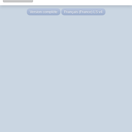
Version complète
Français (France) LS v4