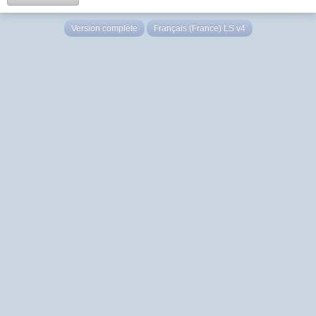
Version complète
Français (France) LS v4