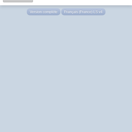
Version complète
Français (France) LS v4