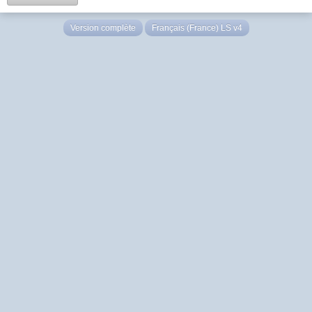
Version complète
Français (France) LS v4