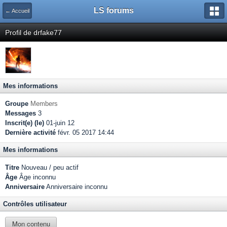
LS forums
← Accueil
Profil de drfake77
Mes informations
Groupe
Members
Messages
3
Inscrit(e) (le)
01-juin 12
Dernière activité
févr. 05 2017 14:44
Mes informations
Titre
Nouveau / peu actif
Âge
Âge inconnu
Anniversaire
Anniversaire inconnu
Contrôles utilisateur
Mon contenu