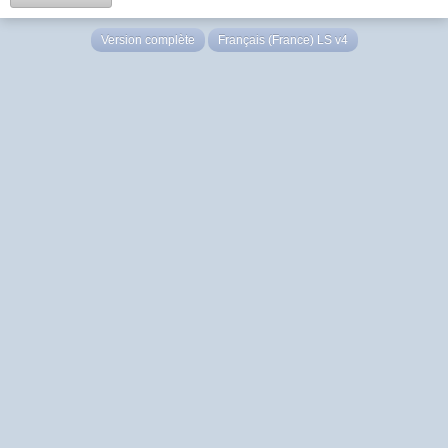
Version complète
Français (France) LS v4