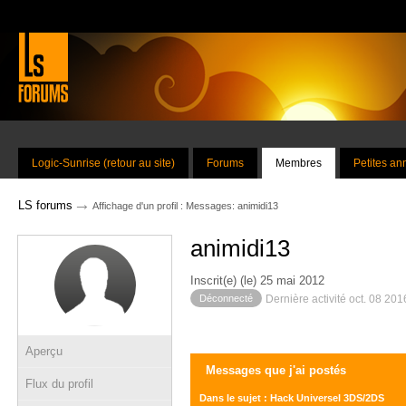
Logic-Sunrise (retour au site)
Forums
Membres
Petites a
→
LS forums
Affichage d'un profil : Messages: animidi13
animidi13
Inscrit(e) (le) 25 mai 2012
Déconnecté
Dernière activité oct. 08 20
Aperçu
Messages que j'ai postés
Flux du profil
Dans le sujet : Hack Universel 3DS/2DS