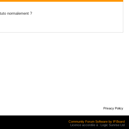
n tuto normalement ?
Privacy Policy
Community Forum Software by IP.Board
Licence accordée à : Logic Sunrise Ltd