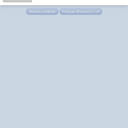
Version complète
Français (France) LS v4