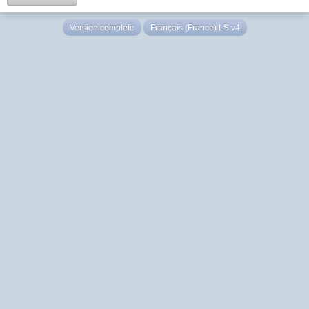
Version complète
Français (France) LS v4