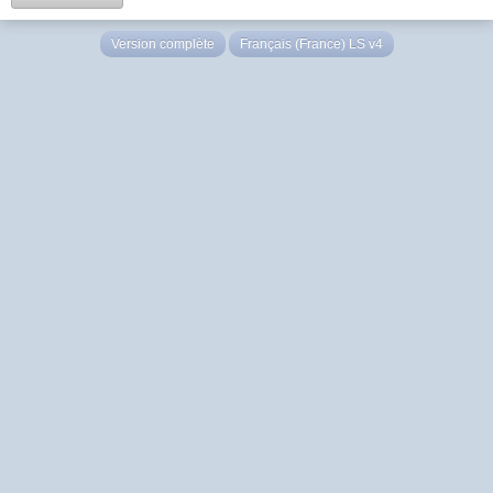
Version complète
Français (France) LS v4