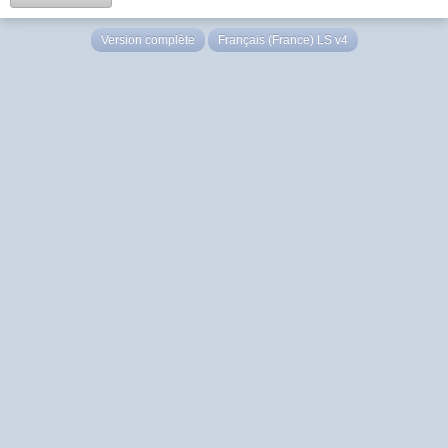
Version complète
Français (France) LS v4