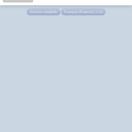
Version complète
Français (France) LS v4