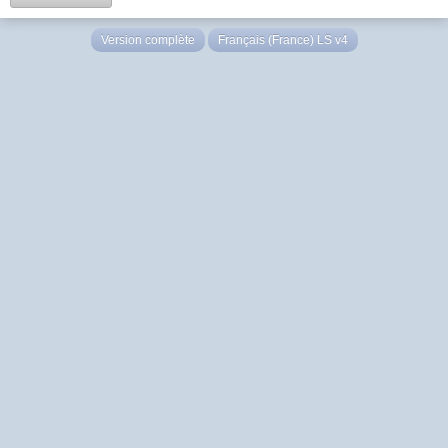
Version complète
Français (France) LS v4