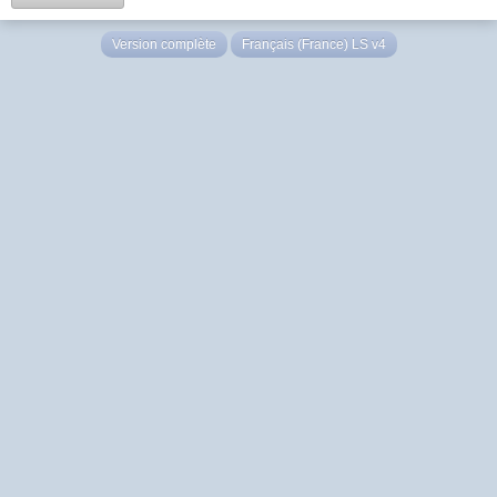
Version complète
Français (France) LS v4