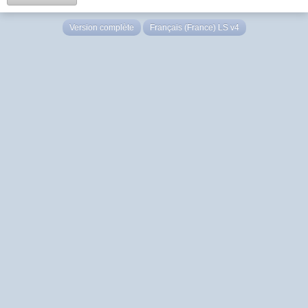
Version complète
Français (France) LS v4