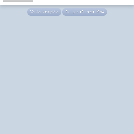
Version complète
Français (France) LS v4