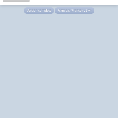
Version complète
Français (France) LS v4