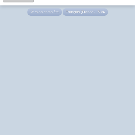
Version complète
Français (France) LS v4