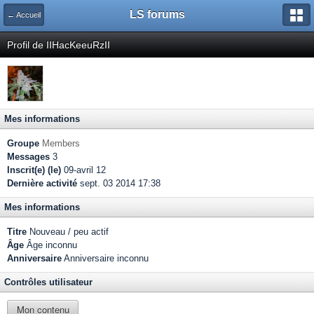
LS forums
← Accueil
Profil de IIHacKeeuRzII
Mes informations
Groupe
Members
Messages
3
Inscrit(e) (le)
09-avril 12
Dernière activité
sept. 03 2014 17:38
Mes informations
Titre
Nouveau / peu actif
Âge
Âge inconnu
Anniversaire
Anniversaire inconnu
Contrôles utilisateur
Mon contenu