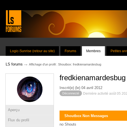
Logic-Sunrise (retour au site)
Forums
Membres
Petites a
→
LS forums
Affichage d'un profil : Shoutbox: fredkienamardesbug
fredkienamardesbug
Inscrit(e) (le) 04 avril 2012
Déconnecté
Dernière activité août 05 20
Aperçu
Shoutbox Non Messages
Flux du profil
no Shouts