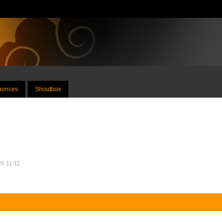
nnonces
Shoutbox
26 11:11