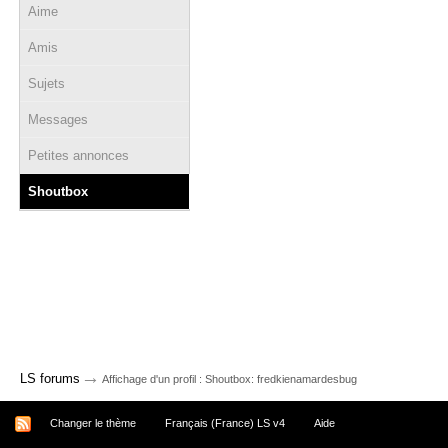
Aime
Amis
Sujets
Messages
Petites annonces
Shoutbox
→
LS forums
Affichage d'un profil : Shoutbox: fredkienamardesbug
Changer le thème
Français (France) LS v4
Aide