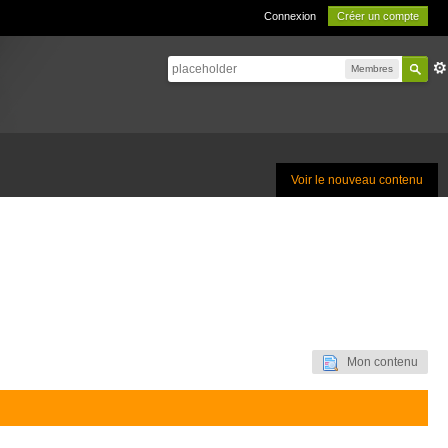
Connexion
Créer un compte
Membres
Voir le nouveau contenu
Mon contenu