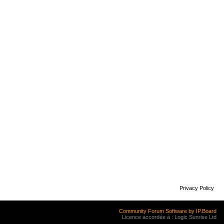
Privacy Policy
Community Forum Software by IP.Board
Licence accordée à : Logic Sunrise Ltd