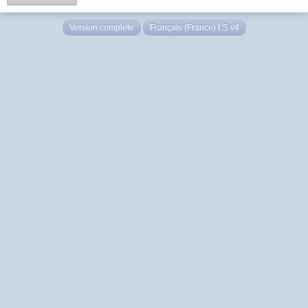
Version complète
Français (France) LS v4