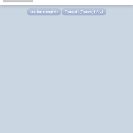
Version complète
Français (France) LS v4