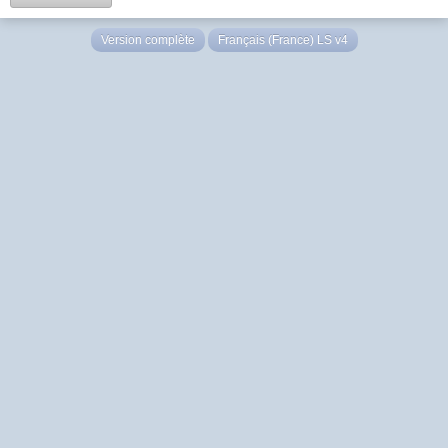
Version complète
Français (France) LS v4