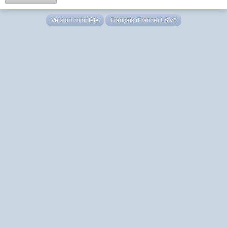
Version complète
Français (France) LS v4