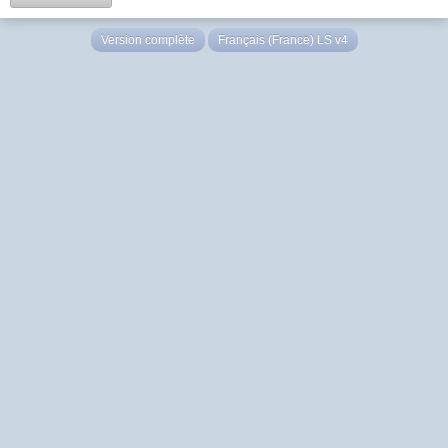
Version complète
Français (France) LS v4