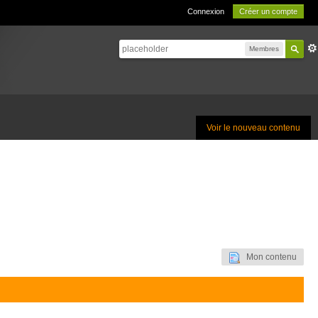
Connexion
Créer un compte
Membres
Voir le nouveau contenu
Mon contenu