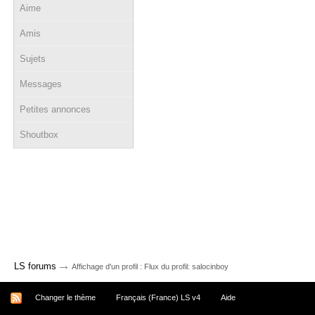
Aime
Amis
Sujets
Messages
Petites annonces
Shoutbox
→
LS forums
Affichage d'un profil : Flux du profil: salocinboy
Changer le thème
Français (France) LS v4
Aide