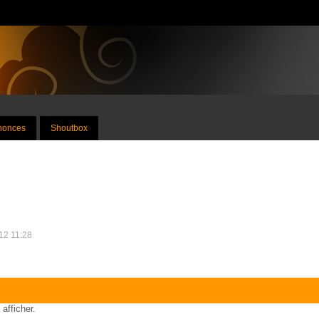
nnonces
Shoutbox
012 11:28
 afficher.