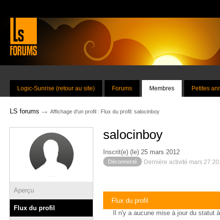
Logic-Sunrise (retour au site)
Forums
Membres
Petites a
→
LS forums
Affichage d'un profil : Flux du profil: salocinboy
salocinboy
Inscrit(e) (le) 25 mars 2012
Déconnecté
Dernière activité mars 27 2
Aperçu
Flux du profil
Flux du profil
Il n'y a aucune mise à jour du statut à