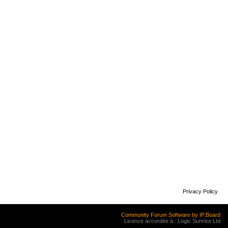
Privacy Policy
Community Forum Software by IP.Board
Licence accordée à : Logic Sunrise Ltd