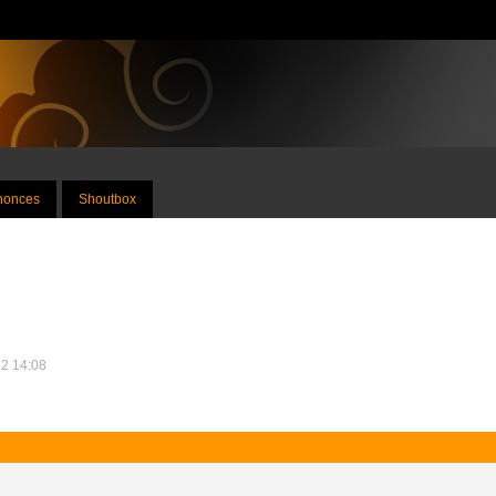
nnonces
Shoutbox
12 14:08