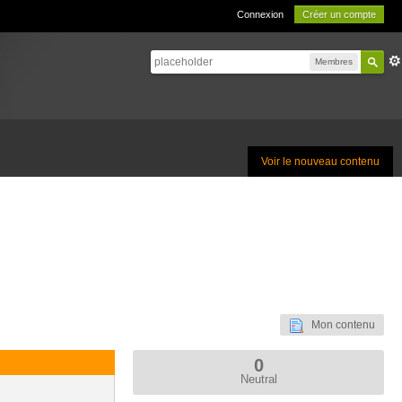
Connexion
Créer un compte
Membres
Voir le nouveau contenu
Mon contenu
0
Neutral