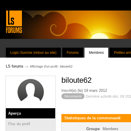
Logic-Sunrise (retour au site)
Forums
Membres
Petites a
→
LS forums
Affichage d'un profil : biloute62
biloute62
Inscrit(e) (le) 19 mars 2012
Déconnecté
Dernière activité déc. 09 20
Aperçu
Statistiques de la communauté
Flux du profil
Groupe
Members