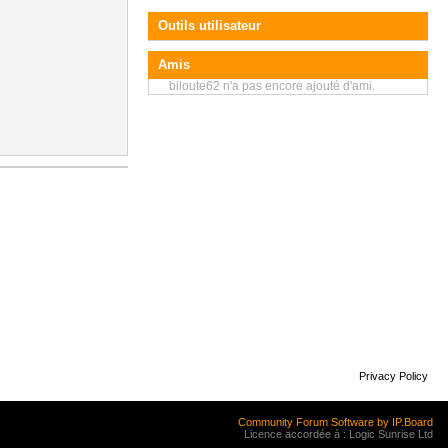
Outils utilisateur
Amis
biloute62 n'a pas encore ajouté d'ami.
Privacy Policy
Community Forum Software by IP.Board
Licence accordée à : Logic Sunrise Ltd