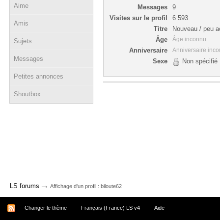
Aime
Messages
9
Visites sur le profil
6 593
Amis
Titre
Nouveau / peu ac
Âge
Âge inconnu
Sujets
Anniversaire
Anniversaire inc
Messages
Sexe
Non spécifié
Petites annonces
Shoutbox
→
LS forums
Affichage d'un profil : biloute62
Changer le thème
Français (France) LS v4
Aide