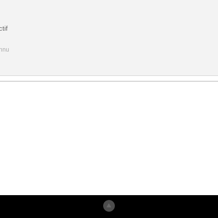
tif
onnu