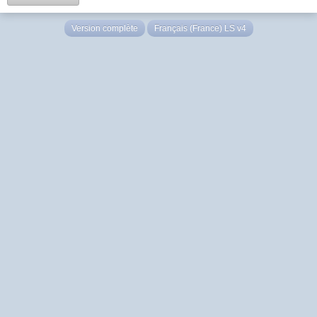
Version complète
Français (France) LS v4