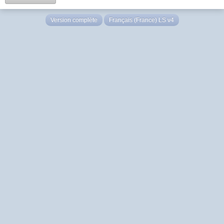
Version complète
Français (France) LS v4