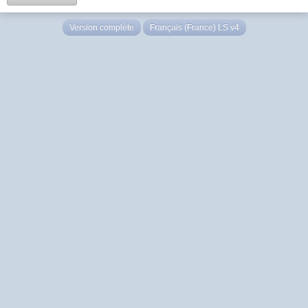
Version complète
Français (France) LS v4