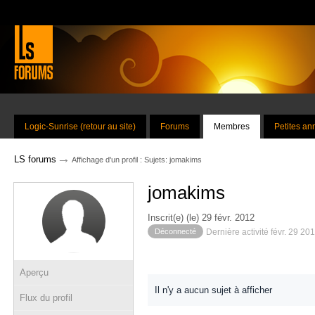
Logic-Sunrise (retour au site)
Forums
Membres
Petites a
→
LS forums
Affichage d'un profil : Sujets: jomakims
jomakims
Inscrit(e) (le) 29 févr. 2012
Déconnecté
Dernière activité févr. 29 20
Aperçu
Il n'y a aucun sujet à afficher
Flux du profil