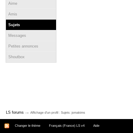
Aime
Amis
Sujets
Messages
Petites annonces
Shoutbox
→
LS forums
Affichage d'un profil : Sujets: jomakims
Changer le thème
Français (France) LS v4
Aide