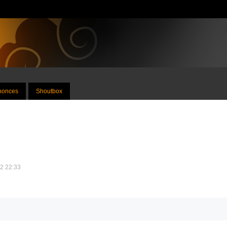
nnonces
Shoutbox
12 22:33