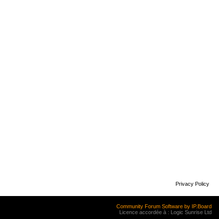
Privacy Policy
Community Forum Software by IP.Board
Licence accordée à : Logic Sunrise Ltd