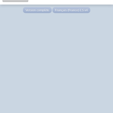
Version complète
Français (France) LS v4